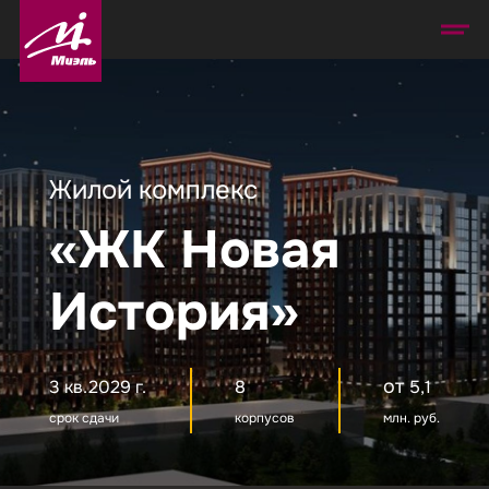
Жилой комплекс
«ЖК Новая
История»
от
3 кв.2029 г.
8
5,1
срок сдачи
корпусов
млн. руб.