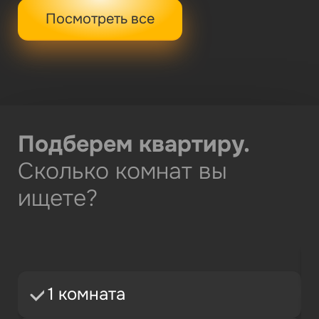
Посмотреть все
Подберем квартиру.
П
Сколько комнат вы
Ц
95%
ищете?
Оставьте контактные данн
1 комната